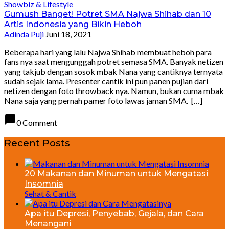
Showbiz & Lifestyle
Gumush Banget! Potret SMA Najwa Shihab dan 10
Artis Indonesia yang Bikin Heboh
Adinda Puji
Juni 18, 2021
Beberapa hari yang lalu Najwa Shihab membuat heboh para
fans nya saat mengunggah potret semasa SMA. Banyak netizen
yang takjub dengan sosok mbak Nana yang cantiknya ternyata
sudah sejak lama. Presenter cantik ini pun panen pujian dari
netizen dengan foto throwback nya. Namun, bukan cuma mbak
Nana saja yang pernah pamer foto lawas jaman SMA. […]
chat_bubble
0 Comment
Recent Posts
20 Makanan dan Minuman untuk Mengatasi
Insomnia
Sehat & Cantik
Apa itu Depresi, Penyebab, Gejala, dan Cara
Menangani