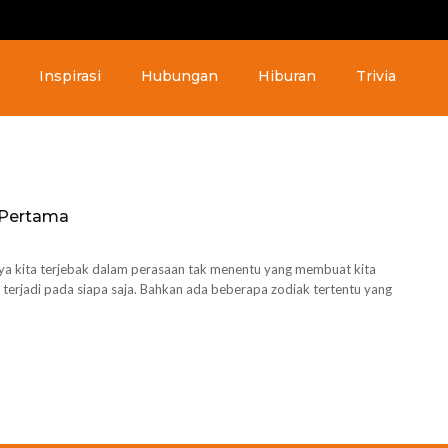
Inspirasi
Hubungan
Hiburan
Trivia
 Pertama
nya kita terjebak dalam perasaan tak menentu yang membuat kita
isa terjadi pada siapa saja. Bahkan ada beberapa zodiak tertentu yang