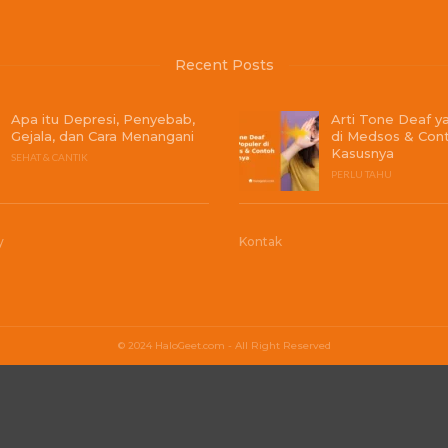
Recent Posts
Apa itu Depresi, Penyebab,
Arti Tone Deaf y
Gejala, dan Cara Menangani
di Medsos & Con
Kasusnya
SEHAT & CANTIK
PERLU TAHU
y
Kontak
© 2024 HaloGeet.com - All Right Reserved