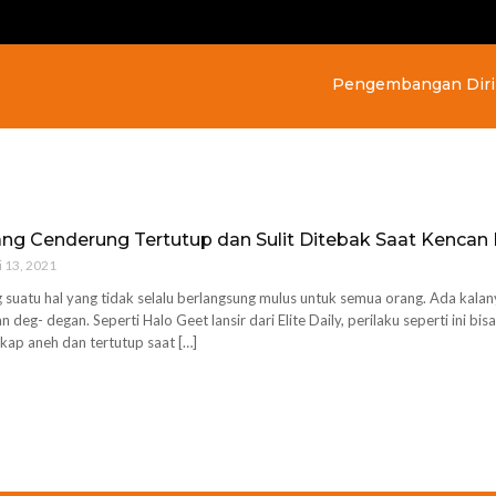
Pengembangan Diri
ang Cenderung Tertutup dan Sulit Ditebak Saat Kencan
i 13, 2021
uatu hal yang tidak selalu berlangsung mulus untuk semua orang. Ada kala
n deg- degan. Seperti Halo Geet lansir dari Elite Daily, perilaku seperti ini b
kap aneh dan tertutup saat […]