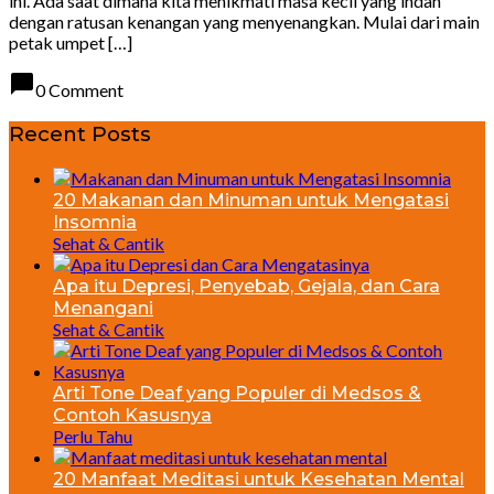
ini. Ada saat dimana kita menikmati masa kecil yang indah
dengan ratusan kenangan yang menyenangkan. Mulai dari main
petak umpet […]
chat_bubble
0 Comment
Recent Posts
20 Makanan dan Minuman untuk Mengatasi
Insomnia
Sehat & Cantik
Apa itu Depresi, Penyebab, Gejala, dan Cara
Menangani
Sehat & Cantik
Arti Tone Deaf yang Populer di Medsos &
Contoh Kasusnya
Perlu Tahu
20 Manfaat Meditasi untuk Kesehatan Mental