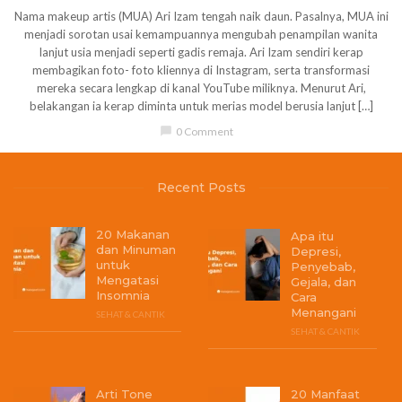
Nama makeup artis (MUA) Ari Izam tengah naik daun. Pasalnya, MUA ini
menjadi sorotan usai kemampuannya mengubah penampilan wanita
lanjut usia menjadi seperti gadis remaja. Ari Izam sendiri kerap
membagikan foto- foto kliennya di Instagram, serta transformasi
mereka secara lengkap di kanal YouTube miliknya. Menurut Ari,
belakangan ia kerap diminta untuk merias model berusia lanjut […]
chat_bubble
0 Comment
Recent Posts
20 Makanan
Apa itu
dan Minuman
Depresi,
untuk
Penyebab,
Mengatasi
Gejala, dan
Insomnia
Cara
Menangani
SEHAT & CANTIK
SEHAT & CANTIK
Arti Tone
20 Manfaat