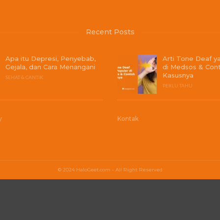
Recent Posts
Apa itu Depresi, Penyebab,
Arti Tone Deaf y
Gejala, dan Cara Menangani
di Medsos & Con
Kasusnya
SEHAT & CANTIK
PERLU TAHU
y
Kontak
© 2024 HaloGeet.com - All Right Reserved