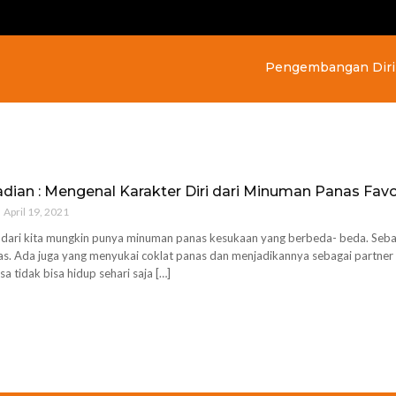
Pengembangan Diri
adian : Mengenal Karakter Diri dari Minuman Panas Fav
April 19, 2021
dari kita mungkin punya minuman panas kesukaan yang berbeda- beda. Sebag
tas. Ada juga yang menyukai coklat panas dan menjadikannya sebagai partner in
a tidak bisa hidup sehari saja […]