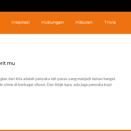
Inspirasi
Hubungan
Hiburan
Trivia
orit mu
ian dari kita adalah penyuka teh panas yang menjadi teman hangat
 crime di berbagai situasi. Dan tidak lupa, ada juga penyuka kopi