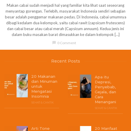
Makan cabai sudah menjadi hal yang familiar kita lihat saat seseorang
menyantap gorengan. Terlebih, masyarakat Indonesia sendiri sebagian
besar adalah penggemar makanan pedas. Di Indonesia, cabai umumnya
dibagi kedalam dua kelompok, yaitu cabai rawit (capsicum frutescens)
dan cabai besar atau cabai merah (Capsicum annuum). Kedua jenis ini
dalam buku masakan barat dimasukkan ke dalam kelompok […]
chat_bubble
0 Comment
Recent Posts
20 Makanan
Apa itu
dan Minuman
Depresi,
untuk
Penyebab,
Mengatasi
Gejala, dan
Insomnia
Cara
Menangani
SEHAT & CANTIK
SEHAT & CANTIK
Arti Tone
20 Manfaat