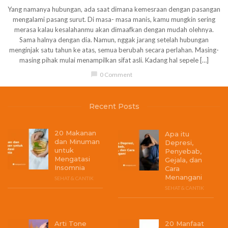
Yang namanya hubungan, ada saat dimana kemesraan dengan pasangan
mengalami pasang surut. Di masa- masa manis, kamu mungkin sering
merasa kalau kesalahanmu akan dimaafkan dengan mudah olehnya.
Sama halnya dengan dia. Namun, nggak jarang setelah hubungan
menginjak satu tahun ke atas, semua berubah secara perlahan. Masing-
masing pihak mulai menampilkan sifat asli. Kadang hal sepele […]
chat_bubble
0 Comment
Recent Posts
20 Makanan
Apa itu
dan Minuman
Depresi,
untuk
Penyebab,
Mengatasi
Gejala, dan
Insomnia
Cara
Menangani
SEHAT & CANTIK
SEHAT & CANTIK
Arti Tone
20 Manfaat