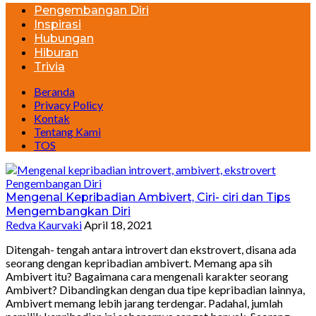
Pengembangan Diri
Inspirasi
Hubungan
Hiburan
Trivia
Beranda
Privacy Policy
Kontak
Tentang Kami
TOS
Pengembangan Diri
Mengenal Kepribadian Ambivert, Ciri- ciri dan Tips
Mengembangkan Diri
Redva Kaurvaki
April 18, 2021
Ditengah- tengah antara introvert dan ekstrovert, disana ada
seorang dengan kepribadian ambivert. Memang apa sih
Ambivert itu? Bagaimana cara mengenali karakter seorang
Ambivert? Dibandingkan dengan dua tipe kepribadian lainnya,
Ambivert memang lebih jarang terdengar. Padahal, jumlah