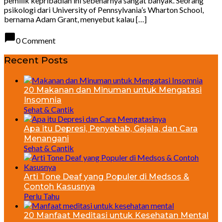
pemilik kepribadian ini sebenarnya sangat banyak. Seorang
psikologi dari University of Pennsylvania’s Wharton School,
bernama Adam Grant, menyebut kalau […]
chat_bubble
0 Comment
Recent Posts
20 Makanan dan Minuman untuk Mengatasi
Insomnia
Sehat & Cantik
Apa itu Depresi, Penyebab, Gejala, dan Cara
Menangani
Sehat & Cantik
Arti Tone Deaf yang Populer di Medsos &
Contoh Kasusnya
Perlu Tahu
20 Manfaat Meditasi untuk Kesehatan Mental