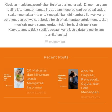
Godaan menjelang pernikahan itu bisa dari mana saja. Di momen yang
paling kita tunggu- tunggu ini, godaan menerpa dari berbagai sudut
seakan memaksa kita untuk meyakinkan diri kembali. Banyak yang
beranggapan bahwa saat kedua belah pihak mantap untuk memutuskan
menikah, maka semua godaan telah berhasil disingkirkan.
Kenyataannya, tidak sedikit godaan yang justru datang menjelang
pernikahan […]
chat_bubble
0 Comment
Recent Posts
20 Makanan
Apa itu
dan Minuman
Depresi,
untuk
Penyebab,
Mengatasi
Gejala, dan
Insomnia
Cara
Menangani
SEHAT & CANTIK
SEHAT & CANTIK