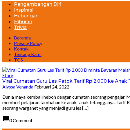
Pengembangan Diri
Inspirasi
Hubungan
Hiburan
Trivia
Beranda
Privacy Policy
Kontak
Tentang Kami
TOS
Story
Viral Curhatan Guru Les Patok Tarif Rp 2.000 ke Anak T
Alyssa Venanda
Februari 24, 2022
Dunia maya kembali heboh dengan curhatan seorang pengajar. Me
memberi pelajaran tambahan ke anak- anak tetangganya. Tarif R
seorang warganet yang menjadi guru les […]
chat_bubble
0 Comment