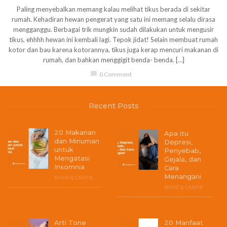
Paling menyebalkan memang kalau melihat tikus berada di sekitar
rumah. Kehadiran hewan pengerat yang satu ini memang selalu dirasa
mengganggu. Berbagai trik mungkin sudah dilakukan untuk mengusir
tikus, ehhhh hewan ini kembali lagi. Tepok jidat! Selain membuat rumah
kotor dan bau karena kotorannya, tikus juga kerap mencuri makanan di
rumah, dan bahkan menggigit benda- benda. […]
chat_bubble
0 Comment
Recent Posts
20 Makanan
Apa itu
dan Minuman
Depresi,
untuk
Penyebab,
Mengatasi
Gejala, dan
Insomnia
Cara
Menangani
SEHAT & CANTIK
SEHAT & CANTIK
Arti Tone
20 Manfaat