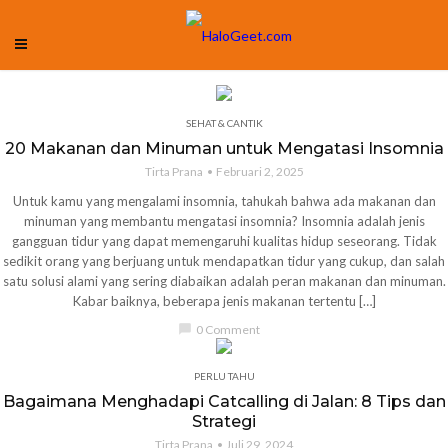
SEHAT & CANTIK
20 Makanan dan Minuman untuk Mengatasi Insomnia
Tirta Prana
Februari 2, 2025
Untuk kamu yang mengalami insomnia, tahukah bahwa ada makanan dan
minuman yang membantu mengatasi insomnia? Insomnia adalah jenis
gangguan tidur yang dapat memengaruhi kualitas hidup seseorang. Tidak
sedikit orang yang berjuang untuk mendapatkan tidur yang cukup, dan salah
satu solusi alami yang sering diabaikan adalah peran makanan dan minuman.
Kabar baiknya, beberapa jenis makanan tertentu […]
chat_bubble
0 Comment
PERLU TAHU
Bagaimana Menghadapi Catcalling di Jalan: 8 Tips dan
Strategi
Tirta Prana
Juli 29, 2024