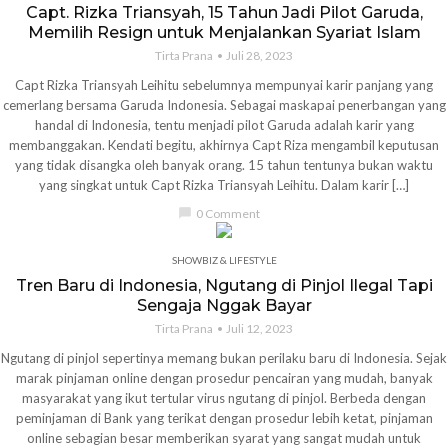
Capt. Rizka Triansyah, 15 Tahun Jadi Pilot Garuda,
Memilih Resign untuk Menjalankan Syariat Islam
Tirta Prana
Juli 28, 2023
Capt Rizka Triansyah Leihitu sebelumnya mempunyai karir panjang yang
cemerlang bersama Garuda Indonesia. Sebagai maskapai penerbangan yang
handal di Indonesia, tentu menjadi pilot Garuda adalah karir yang
membanggakan. Kendati begitu, akhirnya Capt Riza mengambil keputusan
yang tidak disangka oleh banyak orang. 15 tahun tentunya bukan waktu
yang singkat untuk Capt Rizka Triansyah Leihitu. Dalam karir […]
chat_bubble
0 Comment
SHOWBIZ & LIFESTYLE
Tren Baru di Indonesia, Ngutang di Pinjol Ilegal Tapi
Sengaja Nggak Bayar
Tirta Prana
Juli 12, 2023
Ngutang di pinjol sepertinya memang bukan perilaku baru di Indonesia. Sejak
marak pinjaman online dengan prosedur pencairan yang mudah, banyak
masyarakat yang ikut tertular virus ngutang di pinjol. Berbeda dengan
peminjaman di Bank yang terikat dengan prosedur lebih ketat, pinjaman
online sebagian besar memberikan syarat yang sangat mudah untuk