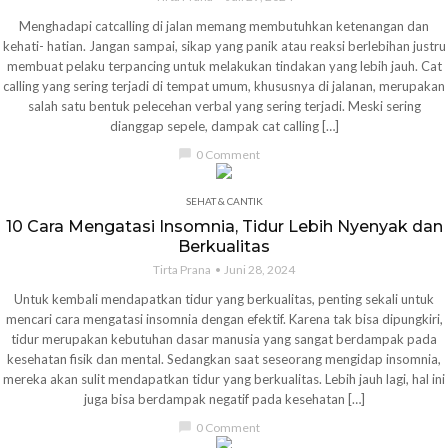
Menghadapi catcalling di jalan memang membutuhkan ketenangan dan
kehati- hatian. Jangan sampai, sikap yang panik atau reaksi berlebihan justru
membuat pelaku terpancing untuk melakukan tindakan yang lebih jauh. Cat
calling yang sering terjadi di tempat umum, khususnya di jalanan, merupakan
salah satu bentuk pelecehan verbal yang sering terjadi. Meski sering
dianggap sepele, dampak cat calling […]
chat_bubble
0 Comment
SEHAT & CANTIK
10 Cara Mengatasi Insomnia, Tidur Lebih Nyenyak dan
Berkualitas
Tirta Prana
Juni 28, 2024
Untuk kembali mendapatkan tidur yang berkualitas, penting sekali untuk
mencari cara mengatasi insomnia dengan efektif. Karena tak bisa dipungkiri,
tidur merupakan kebutuhan dasar manusia yang sangat berdampak pada
kesehatan fisik dan mental. Sedangkan saat seseorang mengidap insomnia,
mereka akan sulit mendapatkan tidur yang berkualitas. Lebih jauh lagi, hal ini
juga bisa berdampak negatif pada kesehatan […]
chat_bubble
0 Comment