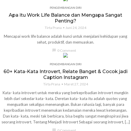
PENGEMBANGAN DIRI
Apa itu Work Life Balance dan Mengapa Sangat
Penting?
Tirta Prana
Juni 24, 2024
Mencapai work life balance adalah kunci untuk menjalani kehidupan yang
sehat, produktif, dan memuaskan.
chat_bubble
0 Comment
PENGEMBANGAN DIRI
60+ Kata-Kata Introvert, Relate Banget & Cocok jadi
Caption Instagram
Tirta Prana
Maret 27, 2024
Kata- kata introvert untuk mereka yang berkepribadian introvert mungkin
lebih dari sekedar kata- kata. Deretan kata- kata itu adalah quotes yang
menguatkan sekaligus menenangkan. Bukan rahasia lagi, banyak para
kepribadian introvert menemukan kedamaian mereka lewat ketenangan.
Dan kata- kata, meski tak berbicara, bisa begitu sangat menginspirasi jiwa
seorang introvert. Tentang Menjadi Introvert Sebagai seorang introvert, […]
chat_bubble
0 Comment