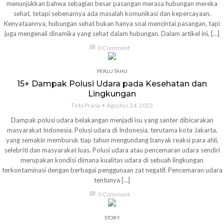
menunjukkan bahwa sebagian besar pasangan merasa hubungan mereka
sehat, tetapi sebenarnya ada masalah komunikasi dan kepercayaan.
Kenyataannya, hubungan sehat bukan hanya soal mencintai pasangan, tapi
juga mengenali dinamika yang sehat dalam hubungan. Dalam artikel ini, […]
chat_bubble
0 Comment
PERLU TAHU
15+ Dampak Polusi Udara pada Kesehatan dan
Lingkungan
Tirta Prana
Agustus 24, 2023
Dampak polusi udara belakangan menjadi isu yang santer dibicarakan
masyarakat Indonesia. Polusi udara di Indonesia, terutama kota Jakarta,
yang semakin memburuk tiap tahun mengundang banyak reaksi para ahli,
selebriti dan masyarakat luas. Polusi udara atau pencemaran udara sendiri
merupakan kondisi dimana kualitas udara di sebuah lingkungan
terkontaminasi dengan berbagai penggunaan zat negatif. Pencemaran udara
tentunya […]
chat_bubble
0 Comment
STORY