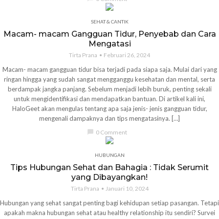
SEHAT & CANTIK
Macam- macam Gangguan Tidur, Penyebab dan Cara
Mengatasi
Tirta Prana
Februari 26, 2024
Macam- macam gangguan tidur bisa terjadi pada siapa saja. Mulai dari yang
ringan hingga yang sudah sangat mengganggu kesehatan dan mental, serta
berdampak jangka panjang. Sebelum menjadi lebih buruk, penting sekali
untuk mengidentifikasi dan mendapatkan bantuan. Di artikel kali ini,
HaloGeet akan mengulas tentang apa saja jenis- jenis gangguan tidur,
mengenali dampaknya dan tips mengatasinya. […]
chat_bubble
0 Comment
HUBUNGAN
Tips Hubungan Sehat dan Bahagia : Tidak Serumit
yang Dibayangkan!
Tirta Prana
Januari 10, 2024
Hubungan yang sehat sangat penting bagi kehidupan setiap pasangan. Tetapi
apakah makna hubungan sehat atau healthy relationship itu sendiri? Survei