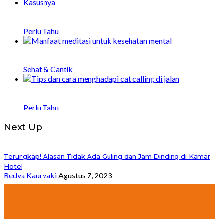
Arti Tone Deaf yang Populer di Medsos &
Contoh Kasusnya
Perlu Tahu
20 Manfaat Meditasi untuk Kesehatan Mental
dan Fisik
Sehat & Cantik
Bagaimana Menghadapi Catcalling di Jalan: 8
Tips dan Strategi
Perlu Tahu
Next Up
Terungkap! Alasan Tidak Ada Guling dan Jam Dinding di Kamar
Hotel
Redva Kaurvaki
Agustus 7, 2023