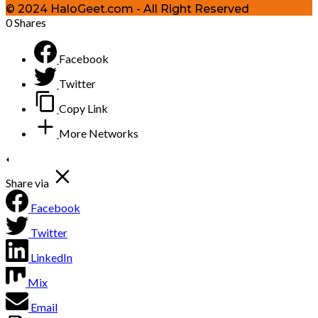
© 2024 HaloGeet.com - All Right Reserved
0
Shares
Facebook
Twitter
Copy Link
More Networks
Share via
Facebook
Twitter
LinkedIn
Mix
Email