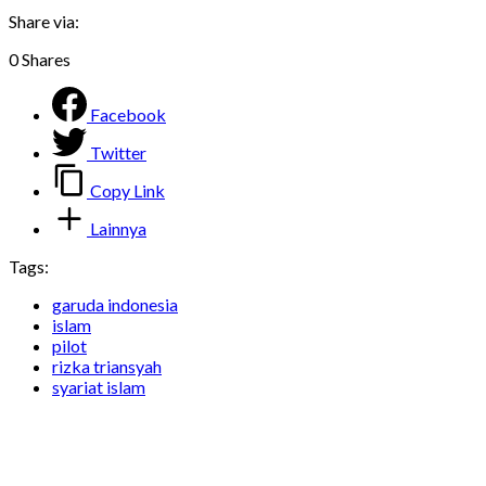
Share via:
0
Shares
Facebook
Twitter
Copy Link
Lainnya
Tags:
garuda indonesia
islam
pilot
rizka triansyah
syariat islam