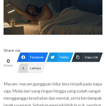
Share via:
Facebook
Twitter
Copy Link
0
Shares
Lainnya
Macam- macam gangguan tidur bisa terjadi pada siapa
saja. Mulai dari yang ringan hingga yang sudah sangat
mengganggu kesehatan dan mental, serta berdampak
jangka panjang. Sebelum menjadi lebih buruk, penting