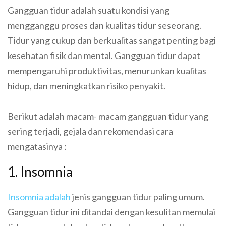
Gangguan tidur adalah suatu kondisi yang
mengganggu proses dan kualitas tidur seseorang.
Tidur yang cukup dan berkualitas sangat penting bagi
kesehatan fisik dan mental. Gangguan tidur dapat
mempengaruhi produktivitas, menurunkan kualitas
hidup, dan meningkatkan risiko penyakit.
Berikut adalah macam- macam gangguan tidur yang
sering terjadi, gejala dan rekomendasi cara
mengatasinya :
1. Insomnia
Insomnia adalah
jenis gangguan tidur paling umum.
Gangguan tidur ini ditandai dengan kesulitan memulai