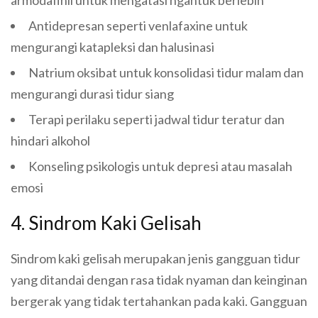
Antidepresan seperti venlafaxine untuk
mengurangi katapleksi dan halusinasi
Natrium oksibat untuk konsolidasi tidur malam dan
mengurangi durasi tidur siang
Terapi perilaku seperti jadwal tidur teratur dan
hindari alkohol
Konseling psikologis untuk depresi atau masalah
emosi
4. Sindrom Kaki Gelisah
Sindrom kaki gelisah merupakan jenis gangguan tidur
yang ditandai dengan rasa tidak nyaman dan keinginan
bergerak yang tidak tertahankan pada kaki. Gangguan