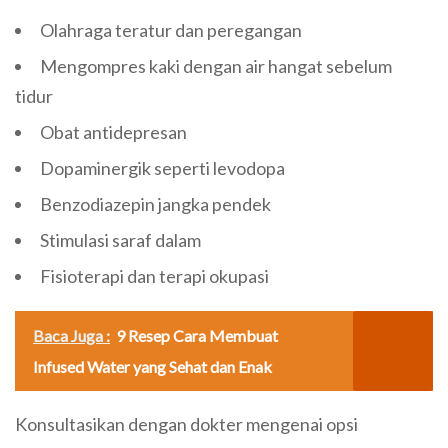
Olahraga teratur dan peregangan
Mengompres kaki dengan air hangat sebelum
tidur
Obat antidepresan
Dopaminergik seperti levodopa
Benzodiazepin jangka pendek
Stimulasi saraf dalam
Fisioterapi dan terapi okupasi
Baca Juga :
9 Resep Cara Membuat
Infused Water yang Sehat dan Enak
Konsultasikan dengan dokter mengenai opsi