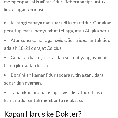
mempengaruhi kualitas tidur. Beberapa tips untuk
lingkungan kondusif:
Kurangi cahaya dan suara di kamar tidur. Gunakan
penutup mata, penyumbat telinga, atau AC jika perlu.
Atur suhu kamar agar sejuk. Suhu ideal untuk tidur
adalah 18-21 derajat Celcius.
Gunakan kasur, bantal dan selimut yang nyaman.
Ganti jika sudah lusuh.
Bersihkan kamar tidur secara rutin agar udara
segar dan nyaman.
Tanamkan aroma terapi lavender atau citrus di
kamar tidur untuk membantu relaksasi.
Kapan Harus ke Dokter?