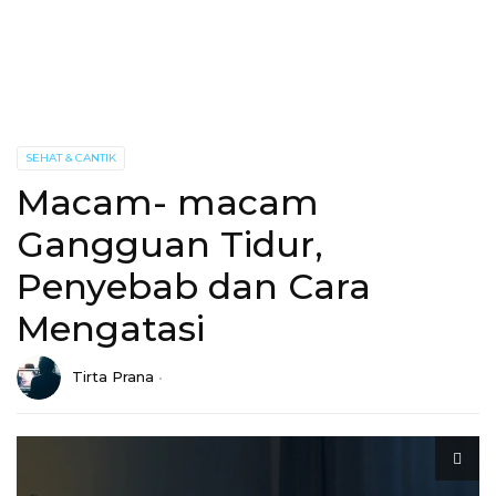
SEHAT & CANTIK
Macam- macam
Gangguan Tidur,
Penyebab dan Cara
Mengatasi
Tirta Prana