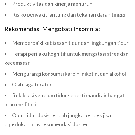
Produktivitas dan kinerja menurun
Risiko penyakit jantung dan tekanan darah tinggi
Rekomendasi Mengobati Insomnia :
Memperbaiki kebiasaan tidur dan lingkungan tidur
Terapi perilaku kognitif untuk mengatasi stres dan
kecemasan
Mengurangi konsumsi kafein, nikotin, dan alkohol
Olahraga teratur
Relaksasi sebelum tidur seperti mandi air hangat
atau meditasi
Obat tidur dosis rendah jangka pendek jika
diperlukan atas rekomendasi dokter