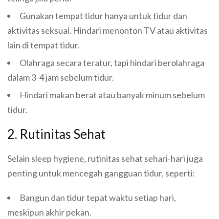
Gunakan tempat tidur hanya untuk tidur dan
aktivitas seksual. Hindari menonton TV atau aktivitas
lain di tempat tidur.
Olahraga secara teratur, tapi hindari berolahraga
dalam 3-4 jam sebelum tidur.
Hindari makan berat atau banyak minum sebelum
tidur.
2. Rutinitas Sehat
Selain sleep hygiene, rutinitas sehat sehari-hari juga
penting untuk mencegah gangguan tidur, seperti:
Bangun dan tidur tepat waktu setiap hari,
meskipun akhir pekan.