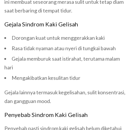
ini membuat seseorang merasa sulit untuk tetap diam
saat berbaring di tempat tidur.
Gejala Sindrom Kaki Gelisah
Dorongan kuat untuk menggerakkan kaki
Rasa tidak nyaman atau nyeri di tungkai bawah
Gejala memburuk saat istirahat, terutama malam
hari
Mengakibatkan kesulitan tidur
Gejala lainnya termasuk kegelisahan, sulit konsentrasi,
dan gangguan mood.
Penyebab Sindrom Kaki Gelisah
Penyebab pasti sindrom kaki gelisah belum diketahui