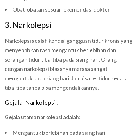
Obat-obatan sesuai rekomendasi dokter
3. Narkolepsi
Narkolepsi adalah kondisi gangguan tidur kronis yang
menyebabkan rasa mengantuk berlebihan dan
serangan tidur tiba-tiba pada siang hari. Orang
dengan narkolepsi biasanya merasa sangat
mengantuk pada siang hari dan bisa tertidur secara
tiba-tiba tanpa bisa mengendalikannya.
Gejala Narkolepsi :
Gejala utama narkolepsi adalah:
Mengantuk berlebihan pada siang hari