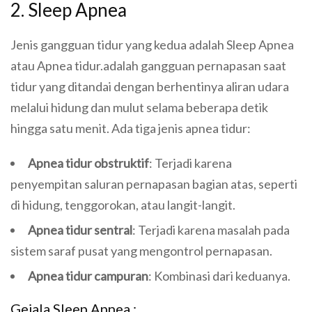
2. Sleep Apnea
Jenis gangguan tidur yang kedua adalah Sleep Apnea
atau Apnea tidur.adalah gangguan pernapasan saat
tidur yang ditandai dengan berhentinya aliran udara
melalui hidung dan mulut selama beberapa detik
hingga satu menit. Ada tiga jenis apnea tidur:
Apnea tidur obstruktif
: Terjadi karena
penyempitan saluran pernapasan bagian atas, seperti
di hidung, tenggorokan, atau langit-langit.
Apnea tidur sentral
: Terjadi karena masalah pada
sistem saraf pusat yang mengontrol pernapasan.
Apnea tidur campuran
: Kombinasi dari keduanya.
Gejala Sleep Apnea :