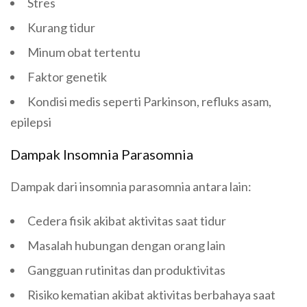
Stres
Kurang tidur
Minum obat tertentu
Faktor genetik
Kondisi medis seperti Parkinson, refluks asam,
epilepsi
Dampak Insomnia Parasomnia
Dampak dari insomnia parasomnia antara lain:
Cedera fisik akibat aktivitas saat tidur
Masalah hubungan dengan orang lain
Gangguan rutinitas dan produktivitas
Risiko kematian akibat aktivitas berbahaya saat