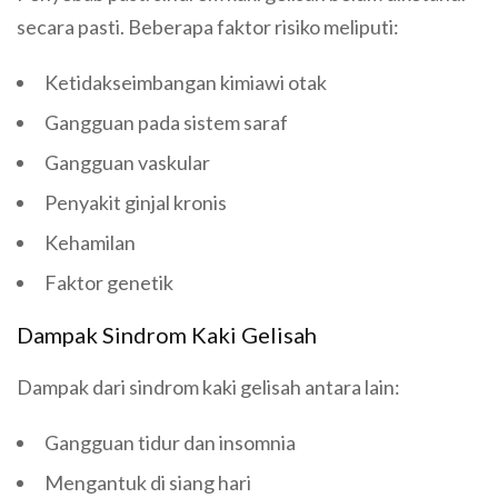
secara pasti. Beberapa faktor risiko meliputi:
Ketidakseimbangan kimiawi otak
Gangguan pada sistem saraf
Gangguan vaskular
Penyakit ginjal kronis
Kehamilan
Faktor genetik
Dampak Sindrom Kaki Gelisah
Dampak dari sindrom kaki gelisah antara lain:
Gangguan tidur dan insomnia
Mengantuk di siang hari