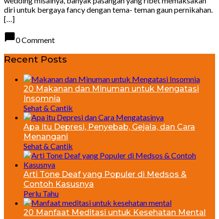
wedding misalnya, banyak pasangan yang ribet memaksakan
diri untuk bergaya fancy dengan tema- teman gaun pernikahan.
[…]
chat_bubble
0 Comment
Recent Posts
20 Makanan dan Minuman untuk Mengatasi
Insomnia
Sehat & Cantik
Apa itu Depresi, Penyebab, Gejala, dan Cara
Menangani
Sehat & Cantik
Arti Tone Deaf yang Populer di Medsos &
Contoh Kasusnya
Perlu Tahu
20 Manfaat Meditasi untuk Kesehatan Mental