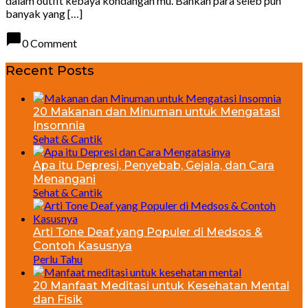
dalam outfit kebaya kondangan mu. Bahkan para seleb pun
banyak yang […]
chat_bubble
0 Comment
Recent Posts
20 Makanan dan Minuman untuk Mengatasi
Insomnia
Sehat & Cantik
Apa itu Depresi, Penyebab, Gejala, dan Cara
Menangani
Sehat & Cantik
Arti Tone Deaf yang Populer di Medsos &
Contoh Kasusnya
Perlu Tahu
20 Manfaat Meditasi untuk Kesehatan Mental
dan Fisik