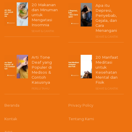
20 Makanan
Apa itu
dan Minuman
Depresi,
untuk
Penyebab,
Mengatasi
Gejala, dan
Insomnia
Cara
Menangani
SEHAT & CANTIK
SEHAT & CANTIK
Arti Tone
20 Manfaat
Deaf yang
Meditasi
Populer di
untuk
Medsos &
Kesehatan
Contoh
Mental dan
Kasusnya
Fisik
PERLU TAHU
SEHAT & CANTIK
Beranda
Privacy Policy
Kontak
Tentang Kami