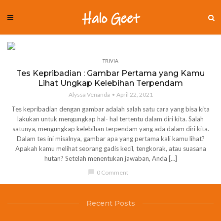
TRIVIA
Tes Kepribadian : Gambar Pertama yang Kamu
Lihat Ungkap Kelebihan Terpendam
Alyssa Venanda
April 22, 2021
Tes kepribadian dengan gambar adalah salah satu cara yang bisa kita
lakukan untuk mengungkap hal- hal tertentu dalam diri kita. Salah
satunya, mengungkap kelebihan terpendam yang ada dalam diri kita.
Dalam tes ini misalnya, gambar apa yang pertama kali kamu lihat?
Apakah kamu melihat seorang gadis kecil, tengkorak, atau suasana
hutan? Setelah menentukan jawaban, Anda […]
chat_bubble
0 Comment
Recent Posts