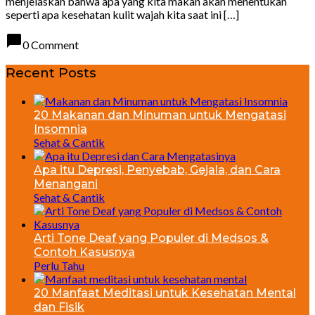
menjelaskan bahwa apa yang kita makan akan menentukan
seperti apa kesehatan kulit wajah kita saat ini […]
chat_bubble
0 Comment
Recent Posts
20 Makanan dan Minuman untuk Mengatasi
Insomnia
Sehat & Cantik
Apa itu Depresi, Penyebab, Gejala, dan Cara
Menangani
Sehat & Cantik
Arti Tone Deaf yang Populer di Medsos &
Contoh Kasusnya
Perlu Tahu
20 Manfaat Meditasi untuk Kesehatan Mental
dan Fisik