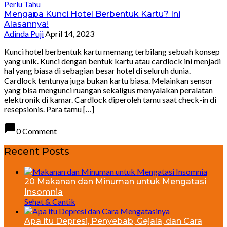
Perlu Tahu
Mengapa Kunci Hotel Berbentuk Kartu? Ini
Alasannya!
Adinda Puji
April 14, 2023
Kunci hotel berbentuk kartu memang terbilang sebuah konsep
yang unik. Kunci dengan bentuk kartu atau cardlock ini menjadi
hal yang biasa di sebagian besar hotel di seluruh dunia.
Cardlock tentunya juga bukan kartu biasa. Melainkan sensor
yang bisa mengunci ruangan sekaligus menyalakan peralatan
elektronik di kamar. Cardlock diperoleh tamu saat check-in di
resepsionis. Para tamu […]
chat_bubble
0 Comment
Recent Posts
20 Makanan dan Minuman untuk Mengatasi
Insomnia
Sehat & Cantik
Apa itu Depresi, Penyebab, Gejala, dan Cara