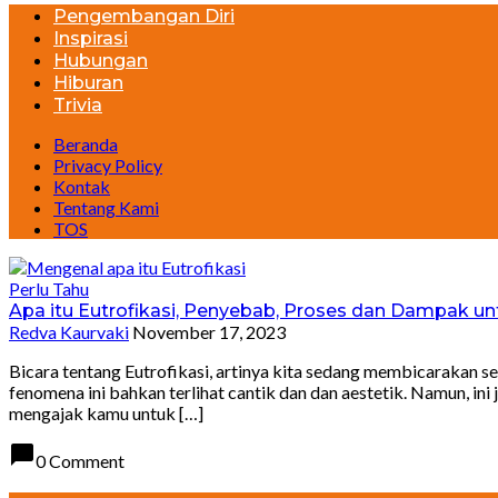
Pengembangan Diri
Inspirasi
Hubungan
Hiburan
Trivia
Beranda
Privacy Policy
Kontak
Tentang Kami
TOS
Perlu Tahu
Apa itu Eutrofikasi, Penyebab, Proses dan Dampak u
Redva Kaurvaki
November 17, 2023
Bicara tentang Eutrofikasi, artinya kita sedang membicarakan s
fenomena ini bahkan terlihat cantik dan dan aestetik. Namun, in
mengajak kamu untuk […]
chat_bubble
0 Comment