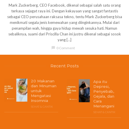
Mark Zuckerberg, CEO Facebook, dikenal sebagai salah satu orang
terkaya sejagat raya ini. Dengan kekayaan yang sangat fantastis
sebagai CEO perusahaan raksasa tekno, tentu Mark Zuckerberg bisa
menikmati segala jenis kemewahan yang diinginkannya. Mulai dari
penampilan wah, hingga gaya hidup mewah sesuka hati. Namun
sebaliknya, suami dari Priscilla Chan ini justru dikenal sebagai sosok
yang […]
chat_bubble
0 Comment
Recent Posts
20 Makanan
Apa itu
dan Minuman
Depresi,
untuk
Penyebab,
Mengatasi
Gejala, dan
Insomnia
Cara
Menangani
SEHAT & CANTIK
SEHAT & CANTIK