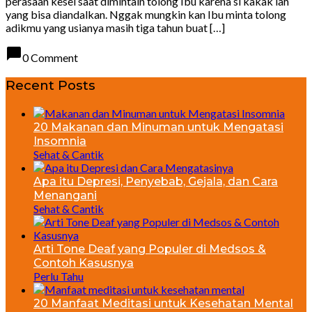
perasaan kesel saat dimintain tolong Ibu karena si kakak lah
yang bisa diandalkan. Nggak mungkin kan Ibu minta tolong
adikmu yang usianya masih tiga tahun buat […]
chat_bubble
0 Comment
Recent Posts
20 Makanan dan Minuman untuk Mengatasi
Insomnia
Sehat & Cantik
Apa itu Depresi, Penyebab, Gejala, dan Cara
Menangani
Sehat & Cantik
Arti Tone Deaf yang Populer di Medsos &
Contoh Kasusnya
Perlu Tahu
20 Manfaat Meditasi untuk Kesehatan Mental