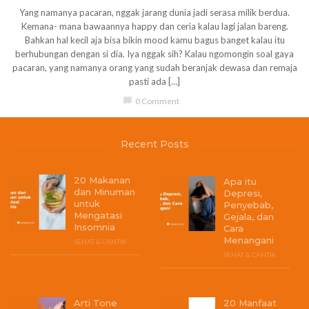
Yang namanya pacaran, nggak jarang dunia jadi serasa milik berdua.
Kemana- mana bawaannya happy dan ceria kalau lagi jalan bareng.
Bahkan hal kecil aja bisa bikin mood kamu bagus banget kalau itu
berhubungan dengan si dia. Iya nggak sih? Kalau ngomongin soal gaya
pacaran, yang namanya orang yang sudah beranjak dewasa dan remaja
pasti ada […]
chat_bubble
0 Comment
Recent Posts
20 Makanan
Apa itu
dan Minuman
Depresi,
untuk
Penyebab,
Mengatasi
Gejala, dan
Insomnia
Cara
Menangani
SEHAT & CANTIK
SEHAT & CANTIK
Arti Tone
20 Manfaat