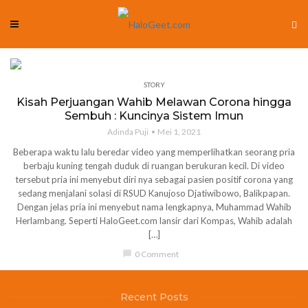
STORY
Kisah Perjuangan Wahib Melawan Corona hingga
Sembuh : Kuncinya Sistem Imun
Adinda Puji
Mei 1, 2021
Beberapa waktu lalu beredar video yang memperlihatkan seorang pria
berbaju kuning tengah duduk di ruangan berukuran kecil. Di video
tersebut pria ini menyebut diri nya sebagai pasien positif corona yang
sedang menjalani solasi di RSUD Kanujoso Djatiwibowo, Balikpapan.
Dengan jelas pria ini menyebut nama lengkapnya, Muhammad Wahib
Herlambang. Seperti HaloGeet.com lansir dari Kompas, Wahib adalah
[…]
chat_bubble
0 Comment
Recent Posts