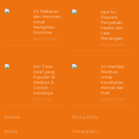
20 Makanan
Apa itu
dan Minuman
Depresi,
untuk
Penyebab,
Mengatasi
Gejala, dan
Insomnia
Cara
Menangani
SEHAT & CANTIK
SEHAT & CANTIK
Arti Tone
20 Manfaat
Deaf yang
Meditasi
Populer di
untuk
Medsos &
Kesehatan
Contoh
Mental dan
Kasusnya
Fisik
PERLU TAHU
SEHAT & CANTIK
Beranda
Privacy Policy
Kontak
Tentang Kami