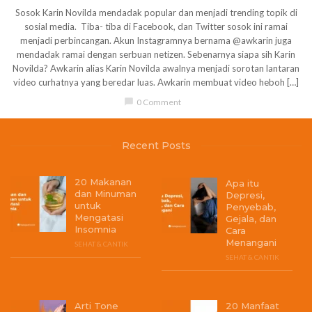
Sosok Karin Novilda mendadak popular dan menjadi trending topik di
sosial media. Tiba- tiba di Facebook, dan Twitter sosok ini ramai
menjadi perbincangan. Akun Instagramnya bernama @awkarin juga
mendadak ramai dengan serbuan netizen. Sebenarnya siapa sih Karin
Novilda? Awkarin alias Karin Novilda awalnya menjadi sorotan lantaran
video curhatnya yang beredar luas. Awkarin membuat video heboh […]
chat_bubble
0 Comment
Recent Posts
20 Makanan
Apa itu
dan Minuman
Depresi,
untuk
Penyebab,
Mengatasi
Gejala, dan
Insomnia
Cara
Menangani
SEHAT & CANTIK
SEHAT & CANTIK
Arti Tone
20 Manfaat