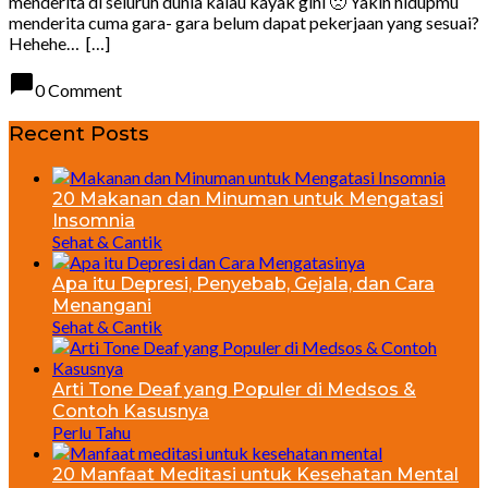
menderita di seluruh dunia kalau kayak gini 🙁 Yakin hidupmu
menderita cuma gara- gara belum dapat pekerjaan yang sesuai?
Hehehe… […]
chat_bubble
0 Comment
Recent Posts
20 Makanan dan Minuman untuk Mengatasi
Insomnia
Sehat & Cantik
Apa itu Depresi, Penyebab, Gejala, dan Cara
Menangani
Sehat & Cantik
Arti Tone Deaf yang Populer di Medsos &
Contoh Kasusnya
Perlu Tahu
20 Manfaat Meditasi untuk Kesehatan Mental