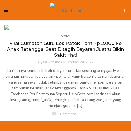
STORY
Viral Curhatan Guru Les Patok Tarif Rp 2.000 ke
Anak Tetangga, Saat Ditagih Bayaran Justru Bikin
Sakit Hati
Alyssa Venanda
Februari 24, 2022
Dunia maya kembali heboh dengan curhatan seorang pengajar. Melalui
curahan hatinya, ada seorang pengajar yang bercerita tentang bayaran
yang sama sekali tidak setimpal usai membantu memberi pelajaran
tambahan ke anak- anak tetangganya. Tarif Rp 2.000 untuk Les
Tambahan Per Pertemuan Seperti HaloGeet.com lansir dari akun
Instagram @rumpii_asiik, terungkap kisah seorang warganet yang
menjadi guru les […]
chat_bubble
0 Comment