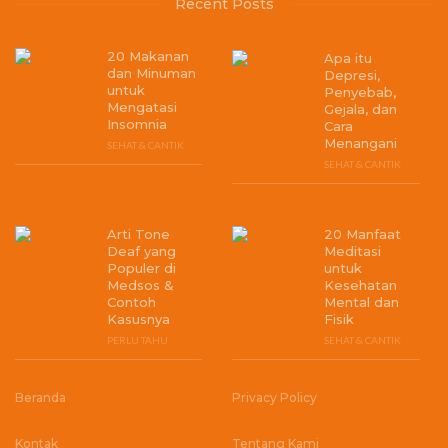
Recent Posts
20 Makanan
Apa itu
dan Minuman
Depresi,
untuk
Penyebab,
Mengatasi
Gejala, dan
Insomnia
Cara
Menangani
SEHAT & CANTIK
SEHAT & CANTIK
Arti Tone
20 Manfaat
Deaf yang
Meditasi
Populer di
untuk
Medsos &
Kesehatan
Contoh
Mental dan
Kasusnya
Fisik
PERLU TAHU
SEHAT & CANTIK
Beranda
Privacy Policy
Kontak
Tentang Kami