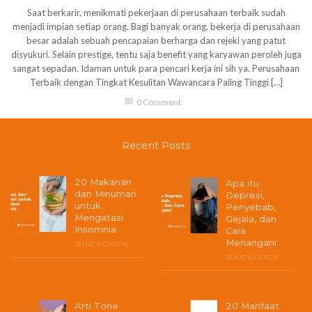
Saat berkarir, menikmati pekerjaan di perusahaan terbaik sudah
menjadi impian setiap orang. Bagi banyak orang, bekerja di perusahaan
besar adalah sebuah pencapaian berharga dan rejeki yang patut
disyukuri. Selain prestige, tentu saja benefit yang karyawan peroleh juga
sangat sepadan. Idaman untuk para pencari kerja ini sih ya. Perusahaan
Terbaik dengan Tingkat Kesulitan Wawancara Paling Tinggi […]
chat_bubble
0 Comment
Recent Posts
20 Makanan
Apa itu
dan Minuman
Depresi,
untuk
Penyebab,
Mengatasi
Gejala, dan
Insomnia
Cara
Menangani
SEHAT & CANTIK
SEHAT & CANTIK
Arti Tone
20 Manfaat