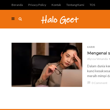
Beranda
Privacy Policy
Kontak
Tentang Kami
TOS
KARIR
Mengenal si
Alyssa Venanda
Dalam dunia ker
kunci kesuksesa
meraih mimpi dan
chat_bubble
0 Comment