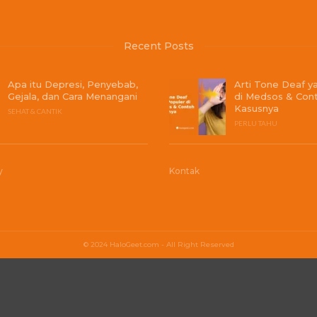
Recent Posts
Apa itu Depresi, Penyebab,
Arti Tone Deaf y
Gejala, dan Cara Menangani
di Medsos & Con
Kasusnya
SEHAT & CANTIK
PERLU TAHU
y
Kontak
© 2024 HaloGeet.com - All Right Reserved