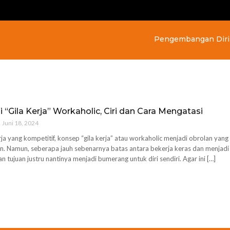
Pengembangan Diri
 “Gila Kerja” Workaholic, Ciri dan Cara Mengatasi
Juni 18, 2024
ja yang kompetitif, konsep “gila kerja” atau workaholic menjadi obrolan yan
n. Namun, seberapa jauh sebenarnya batas antara bekerja keras dan menjadi 
 tujuan justru nantinya menjadi bumerang untuk diri sendiri. Agar ini […]