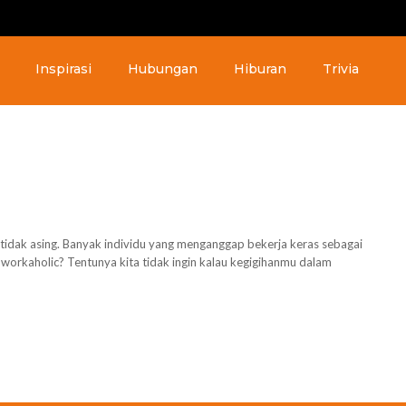
Inspirasi
Hubungan
Hiburan
Trivia
g tidak asing. Banyak individu yang menganggap bekerja keras sebagai
workaholic? Tentunya kita tidak ingin kalau kegigihanmu dalam