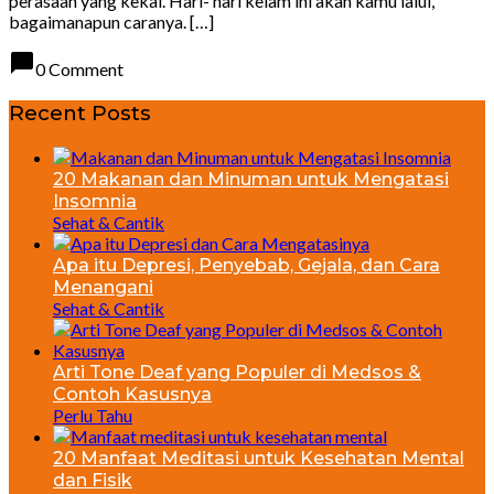
perasaan yang kekal. Hari- hari kelam ini akan kamu lalui,
bagaimanapun caranya. […]
chat_bubble
0 Comment
Recent Posts
20 Makanan dan Minuman untuk Mengatasi
Insomnia
Sehat & Cantik
Apa itu Depresi, Penyebab, Gejala, dan Cara
Menangani
Sehat & Cantik
Arti Tone Deaf yang Populer di Medsos &
Contoh Kasusnya
Perlu Tahu
20 Manfaat Meditasi untuk Kesehatan Mental
dan Fisik