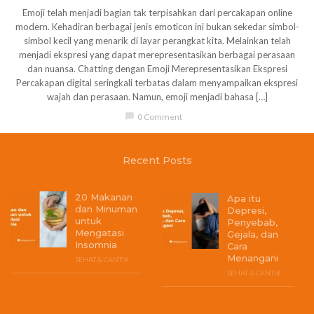
Emoji telah menjadi bagian tak terpisahkan dari percakapan online
modern. Kehadiran berbagai jenis emoticon ini bukan sekedar simbol-
simbol kecil yang menarik di layar perangkat kita. Melainkan telah
menjadi ekspresi yang dapat merepresentasikan berbagai perasaan
dan nuansa. Chatting dengan Emoji Merepresentasikan Ekspresi
Percakapan digital seringkali terbatas dalam menyampaikan ekspresi
wajah dan perasaan. Namun, emoji menjadi bahasa […]
chat_bubble
0 Comment
Recent Posts
20 Makanan
Apa itu
dan Minuman
Depresi,
untuk
Penyebab,
Mengatasi
Gejala, dan
Insomnia
Cara
Menangani
SEHAT & CANTIK
SEHAT & CANTIK