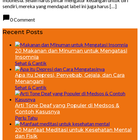
Indonesia. Selain harus pintar mengatur keuangan untuk diri
sendiri, mereka yang mendapat label ini juga harus […]
chat_bubble
0 Comment
Recent Posts
20 Makanan dan Minuman untuk Mengatasi
Insomnia
Sehat & Cantik
Apa itu Depresi, Penyebab, Gejala, dan Cara
Menangani
Sehat & Cantik
Arti Tone Deaf yang Populer di Medsos &
Contoh Kasusnya
Perlu Tahu
20 Manfaat Meditasi untuk Kesehatan Mental
dan Fisik