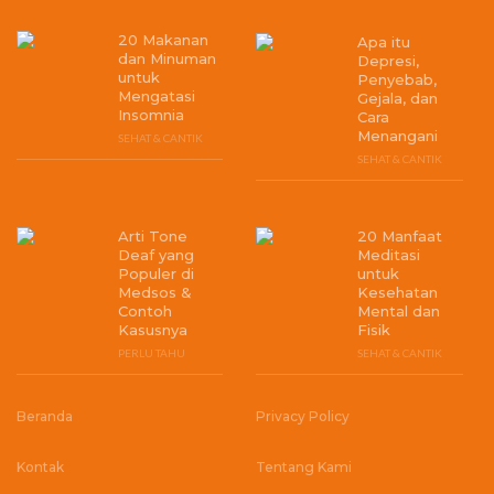
20 Makanan
Apa itu
dan Minuman
Depresi,
untuk
Penyebab,
Mengatasi
Gejala, dan
Insomnia
Cara
Menangani
SEHAT & CANTIK
SEHAT & CANTIK
Arti Tone
20 Manfaat
Deaf yang
Meditasi
Populer di
untuk
Medsos &
Kesehatan
Contoh
Mental dan
Kasusnya
Fisik
PERLU TAHU
SEHAT & CANTIK
Beranda
Privacy Policy
Kontak
Tentang Kami