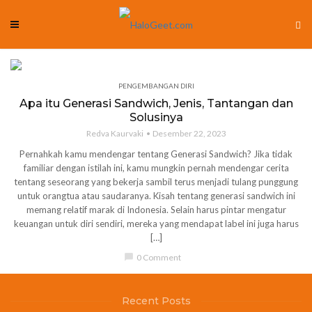
PENGEMBANGAN DIRI
Apa itu Generasi Sandwich, Jenis, Tantangan dan
Solusinya
Redva Kaurvaki
Desember 22, 2023
Pernahkah kamu mendengar tentang Generasi Sandwich? Jika tidak
familiar dengan istilah ini, kamu mungkin pernah mendengar cerita
tentang seseorang yang bekerja sambil terus menjadi tulang punggung
untuk orangtua atau saudaranya. Kisah tentang generasi sandwich ini
memang relatif marak di Indonesia. Selain harus pintar mengatur
keuangan untuk diri sendiri, mereka yang mendapat label ini juga harus
[…]
chat_bubble
0 Comment
Recent Posts