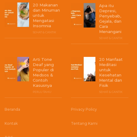
20 Makanan
Apa itu
dan Minuman
Depresi,
untuk
Penyebab,
Mengatasi
Gejala, dan
Insomnia
Cara
Menangani
SEHAT & CANTIK
SEHAT & CANTIK
Arti Tone
20 Manfaat
Deaf yang
Meditasi
Populer di
untuk
Medsos &
Kesehatan
Contoh
Mental dan
Kasusnya
Fisik
PERLU TAHU
SEHAT & CANTIK
Beranda
Privacy Policy
Kontak
Tentang Kami