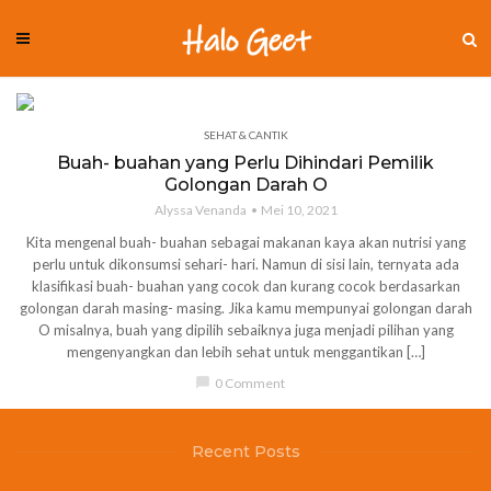
SEHAT & CANTIK
Buah- buahan yang Perlu Dihindari Pemilik
Golongan Darah O
Alyssa Venanda
Mei 10, 2021
Kita mengenal buah- buahan sebagai makanan kaya akan nutrisi yang
perlu untuk dikonsumsi sehari- hari. Namun di sisi lain, ternyata ada
klasifikasi buah- buahan yang cocok dan kurang cocok berdasarkan
golongan darah masing- masing. Jika kamu mempunyai golongan darah
O misalnya, buah yang dipilih sebaiknya juga menjadi pilihan yang
mengenyangkan dan lebih sehat untuk menggantikan […]
chat_bubble
0 Comment
Recent Posts