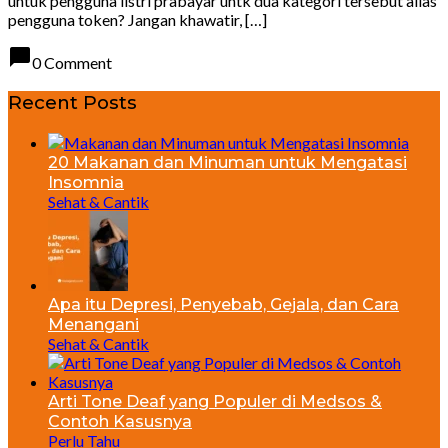
untuk pengguna listri prabayar untk dua kategori tersebut alias
pengguna token? Jangan khawatir, […]
chat_bubble
0 Comment
Recent Posts
20 Makanan dan Minuman untuk Mengatasi
Insomnia
Sehat & Cantik
Apa itu Depresi, Penyebab, Gejala, dan Cara
Menangani
Sehat & Cantik
Arti Tone Deaf yang Populer di Medsos &
Contoh Kasusnya
Perlu Tahu