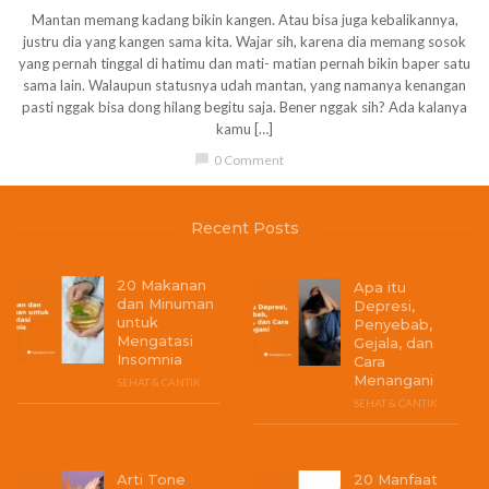
Mantan memang kadang bikin kangen. Atau bisa juga kebalikannya,
justru dia yang kangen sama kita. Wajar sih, karena dia memang sosok
yang pernah tinggal di hatimu dan mati- matian pernah bikin baper satu
sama lain. Walaupun statusnya udah mantan, yang namanya kenangan
pasti nggak bisa dong hilang begitu saja. Bener nggak sih? Ada kalanya
kamu […]
chat_bubble
0 Comment
Recent Posts
20 Makanan
Apa itu
dan Minuman
Depresi,
untuk
Penyebab,
Mengatasi
Gejala, dan
Insomnia
Cara
Menangani
SEHAT & CANTIK
SEHAT & CANTIK
Arti Tone
20 Manfaat