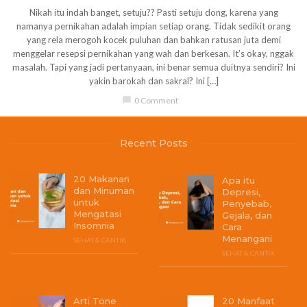
Nikah itu indah banget, setuju?? Pasti setuju dong, karena yang
namanya pernikahan adalah impian setiap orang. Tidak sedikit orang
yang rela merogoh kocek puluhan dan bahkan ratusan juta demi
menggelar resepsi pernikahan yang wah dan berkesan. It’s okay, nggak
masalah. Tapi yang jadi pertanyaan, ini benar semua duitnya sendiri? Ini
yakin barokah dan sakral? Ini […]
chat_bubble
0 Comment
Recent Posts
20 Makanan
Apa itu
dan Minuman
Depresi,
untuk
Penyebab,
Mengatasi
Gejala, dan
Insomnia
Cara
Menangani
SEHAT & CANTIK
SEHAT & CANTIK
Arti Tone
20 Manfaat