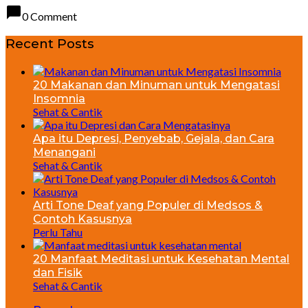
chat_bubble
0 Comment
Recent Posts
20 Makanan dan Minuman untuk Mengatasi
Insomnia
Sehat & Cantik
Apa itu Depresi, Penyebab, Gejala, dan Cara
Menangani
Sehat & Cantik
Arti Tone Deaf yang Populer di Medsos &
Contoh Kasusnya
Perlu Tahu
20 Manfaat Meditasi untuk Kesehatan Mental
dan Fisik
Sehat & Cantik