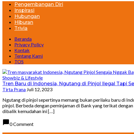
Pengembangan Diri
Inspirasi
Hubungan
Hiburan
Trivia
Beranda
Privacy Policy
Kontak
Tentang Kami
TOS
Showbiz & Lifestyle
Tren Baru di Indonesia, Ngutang di Pinjol Ilegal Tapi
Tirta Prana
Juli 12, 2023
Ngutang di pinjol sepertinya memang bukan perilaku baru di Ind
pinjol. Berbeda dengan peminjaman di Bank yang terikat dengan 
dibalik kemudahan ini […]
chat_bubble
0 Comment