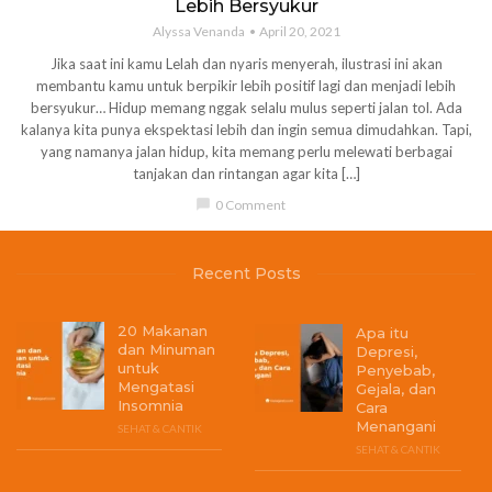
Lebih Bersyukur
Alyssa Venanda
April 20, 2021
Jika saat ini kamu Lelah dan nyaris menyerah, ilustrasi ini akan
membantu kamu untuk berpikir lebih positif lagi dan menjadi lebih
bersyukur… Hidup memang nggak selalu mulus seperti jalan tol. Ada
kalanya kita punya ekspektasi lebih dan ingin semua dimudahkan. Tapi,
yang namanya jalan hidup, kita memang perlu melewati berbagai
tanjakan dan rintangan agar kita […]
chat_bubble
0 Comment
Recent Posts
20 Makanan
Apa itu
dan Minuman
Depresi,
untuk
Penyebab,
Mengatasi
Gejala, dan
Insomnia
Cara
Menangani
SEHAT & CANTIK
SEHAT & CANTIK