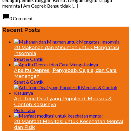
sebagai pemilik tunggal “Bensu”. Dengan begitu, ia juga
meminta I Am Geprek Bensu tidak […]
chat_bubble
0 Comment
Recent Posts
20 Makanan dan Minuman untuk Mengatasi
Insomnia
Sehat & Cantik
Apa itu Depresi, Penyebab, Gejala, dan Cara
Menangani
Sehat & Cantik
Arti Tone Deaf yang Populer di Medsos &
Contoh Kasusnya
Perlu Tahu
20 Manfaat Meditasi untuk Kesehatan Mental
dan Fisik