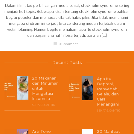
Dalam film atau perbincangan media sosial, stockholm syndrome sering
menjadi hot topic. Beberapa kisah tentang stockholm syndrome bahkan
begitu populer dan membuat kita tak habis pikir. Jika tidak memahami
mengapa sindrom ini terjadi, kita cenderung mudah terjebak dalam
victim blaming. Namun begitu memahami apa itu stockholm syndrom
dan bagaimana hal ini bisa terjadi, baru lah […]
chat_bubble
0 Comment
Recent Posts
20 Makanan
Apa itu
dan Minuman
Depresi,
untuk
Penyebab,
Mengatasi
Gejala, dan
Insomnia
Cara
Menangani
SEHAT & CANTIK
SEHAT & CANTIK
Arti Tone
20 Manfaat