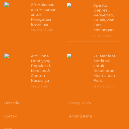
20 Makanan
Apa itu
dan Minuman
Depresi,
untuk
Penyebab,
Mengatasi
Gejala, dan
Insomnia
Cara
Menangani
SEHAT & CANTIK
SEHAT & CANTIK
Arti Tone
20 Manfaat
Deaf yang
Meditasi
Populer di
untuk
Medsos &
Kesehatan
Contoh
Mental dan
Kasusnya
Fisik
PERLU TAHU
SEHAT & CANTIK
Beranda
Privacy Policy
Kontak
Tentang Kami