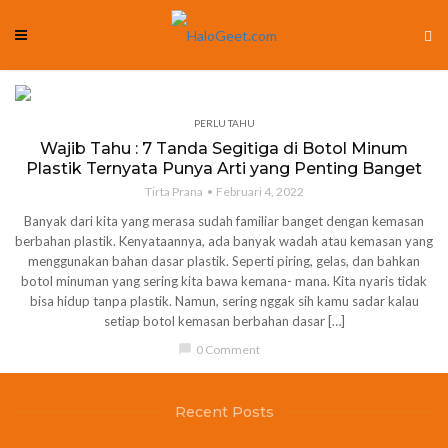
PERLU TAHU
Wajib Tahu : 7 Tanda Segitiga di Botol Minum
Plastik Ternyata Punya Arti yang Penting Banget
Tirta Prana
Februari 4, 2022
Banyak dari kita yang merasa sudah familiar banget dengan kemasan
berbahan plastik. Kenyataannya, ada banyak wadah atau kemasan yang
menggunakan bahan dasar plastik. Seperti piring, gelas, dan bahkan
botol minuman yang sering kita bawa kemana- mana. Kita nyaris tidak
bisa hidup tanpa plastik. Namun, sering nggak sih kamu sadar kalau
setiap botol kemasan berbahan dasar […]
chat_bubble
0 Comment
Recent Posts