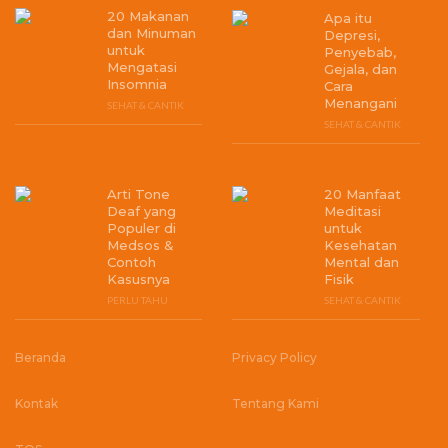
20 Makanan
Apa itu
dan Minuman
Depresi,
untuk
Penyebab,
Mengatasi
Gejala, dan
Insomnia
Cara
Menangani
SEHAT & CANTIK
SEHAT & CANTIK
Arti Tone
20 Manfaat
Deaf yang
Meditasi
Populer di
untuk
Medsos &
Kesehatan
Contoh
Mental dan
Kasusnya
Fisik
PERLU TAHU
SEHAT & CANTIK
Beranda
Privacy Policy
Kontak
Tentang Kami