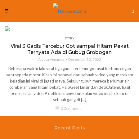
STORY
Viral 3 Gadis Tercebur Got sampai Hitam Pekat
Ternyata Ada di Gubug Grobogan
Alyssa Venanda
Desember 30, 2022
Beberapa waktu lalu viral tiga gadis tercebur got usai berboncengan
satu sepeda motor. Kisah ini berawal dari sebuah video yang merekam
kejadian ini viral di jagad maya. Sekujur tubuh mereka berlumur air
comberan yang hitam pekat. HaloGeet lansir dari detikJateng, hasil
penelusuran video 9 detik ini menyebut kalau video ini direkam di
sebuah gang di […]
chat_bubble
0 Comment
Recent Posts