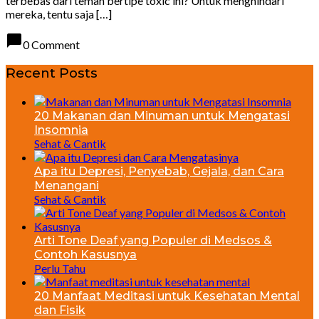
terbebas dari teman bertipe toxic ini? Untuk menghindari
mereka, tentu saja […]
chat_bubble
0 Comment
Recent Posts
20 Makanan dan Minuman untuk Mengatasi
Insomnia
Sehat & Cantik
Apa itu Depresi, Penyebab, Gejala, dan Cara
Menangani
Sehat & Cantik
Arti Tone Deaf yang Populer di Medsos &
Contoh Kasusnya
Perlu Tahu
20 Manfaat Meditasi untuk Kesehatan Mental
dan Fisik