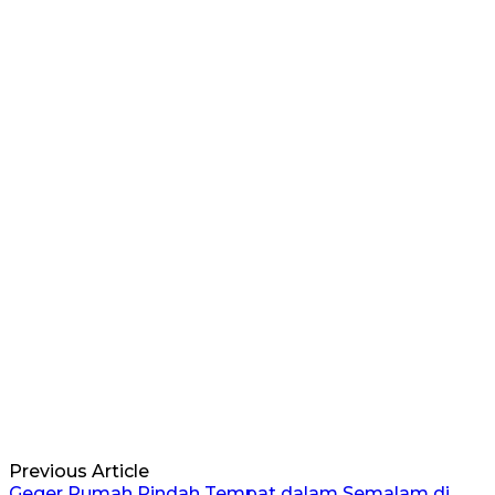
Previous Article
Geger Rumah Pindah Tempat dalam Semalam di