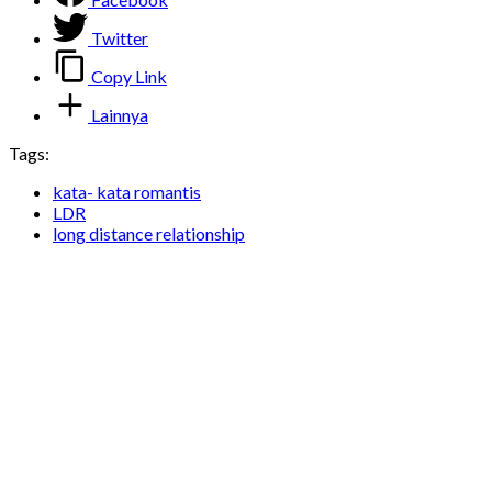
Twitter
Copy Link
Lainnya
Tags:
kata- kata romantis
LDR
long distance relationship