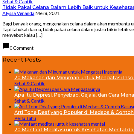
Sehat & Cantik
Tidak Pakai Celana Dalam Lebih Baik untuk Kesehata
Alyssa Venanda
Mei 8, 2021
Bagi banyak orang, mengenakan celana dalam akan membantu untuk
Tapi tahukah kamu, tidak pakai celana dalam justru bikin lebih
menyebut kalau […]
chat_bubble
0 Comment
Recent Posts
20 Makanan dan Minuman untuk Mengatasi Ins
Sehat & Cantik
Apa itu Depresi, Penyebab, Gejala, dan Cara Men
Sehat & Cantik
Arti Tone Deaf yang Populer di Medsos & Conto
Perlu Tahu
20 Manfaat Meditasi untuk Kesehatan Mental dan