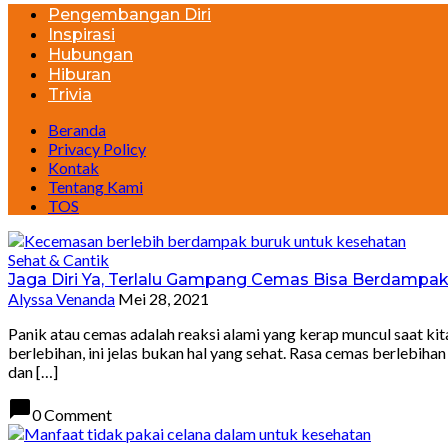
Pengembangan Diri
Inspirasi
Hubungan
Hiburan
Trivia
Beranda
Privacy Policy
Kontak
Tentang Kami
TOS
Sehat & Cantik
Jaga Diri Ya, Terlalu Gampang Cemas Bisa Berdampak
Alyssa Venanda
Mei 28, 2021
Panik atau cemas adalah reaksi alami yang kerap muncul saat ki
berlebihan, ini jelas bukan hal yang sehat. Rasa cemas berlebiha
dan […]
chat_bubble
0 Comment