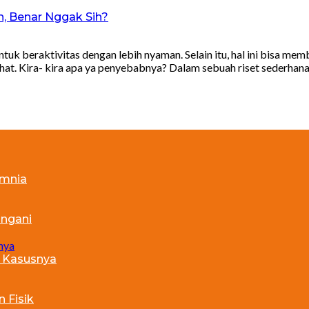
n, Benar Nggak Sih?
 beraktivitas dengan lebih nyaman. Selain itu, hal ini bisa memb
 sehat. Kira- kira apa ya penyebabnya? Dalam sebuah riset sederh
omnia
angani
h Kasusnya
 Fisik