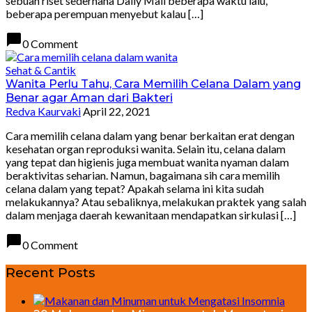
sebuah riset sederhana Daily Mail beberapa waktu lalu,
beberapa perempuan menyebut kalau […]
chat_bubble
0 Comment
Sehat & Cantik
Wanita Perlu Tahu, Cara Memilih Celana Dalam yang
Benar agar Aman dari Bakteri
Redva Kaurvaki
April 22, 2021
Cara memilih celana dalam yang benar berkaitan erat dengan
kesehatan organ reproduksi wanita. Selain itu, celana dalam
yang tepat dan higienis juga membuat wanita nyaman dalam
beraktivitas seharian. Namun, bagaimana sih cara memilih
celana dalam yang tepat? Apakah selama ini kita sudah
melakukannya? Atau sebaliknya, melakukan praktek yang salah
dalam menjaga daerah kewanitaan mendapatkan sirkulasi […]
chat_bubble
0 Comment
Recent Posts