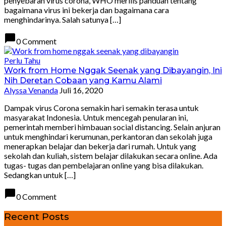
penyebaran virus corona, WHO merilis panduan tentang
bagaimana virus ini bekerja dan bagaimana cara
menghindarinya. Salah satunya […]
chat_bubble
0 Comment
Perlu Tahu
Work from Home Nggak Seenak yang Dibayangin, Ini
Nih Deretan Cobaan yang Kamu Alami
Alyssa Venanda
Juli 16, 2020
Dampak virus Corona semakin hari semakin terasa untuk
masyarakat Indonesia. Untuk mencegah penularan ini,
pemerintah memberi himbauan social distancing. Selain anjuran
untuk menghindari kerumunan, perkantoran dan sekolah juga
menerapkan belajar dan bekerja dari rumah. Untuk yang
sekolah dan kuliah, sistem belajar dilakukan secara online. Ada
tugas- tugas dan pembelajaran online yang bisa dilakukan.
Sedangkan untuk […]
chat_bubble
0 Comment
Recent Posts